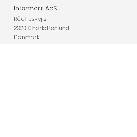
Intermess ApS
Rådhusvej 2
2920 Charlottenlund
Danmark
Tlf: +45 4550 5655
Mail:
messe@intermess.dk

Find os her
Bank information
CVR: 21 87 07 06
Bankkonto: Danske Bank
Reg.nr.: 3409