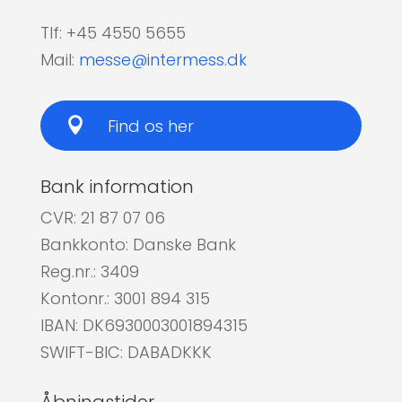
Tlf: +45 4550 5655
Mail:
messe@intermess.dk

Find os her
Bank information
CVR: 21 87 07 06
Bankkonto: Danske Bank
Reg.nr.: 3409
Kontonr.: 3001 894 315
IBAN: DK6930003001894315
SWIFT-BIC: DABADKKK